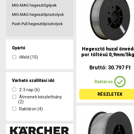
MIG-MAG hegesztőgépek
MIG-MAG hegesztőpisztolyok
Push-Pull hegesztőpisztolyok
Gyártó
Hegesztő huzal önvéd
por töltésű 0,9mm/5kg.
iWeld (10)
Bruttó: 30.797 Ft
Várható szállítási idő
Raktáron
2-3 nap (6)
RÉSZLETEK
Átmeneti készlethiány
(2)
Raktáron (4)