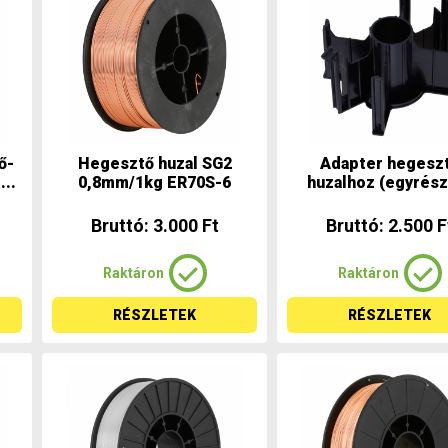
ő-
Hegesztő huzal SG2
Adapter hegesz
..
0,8mm/1kg ER70S-6
huzalhoz (egyrész
Bruttó: 3.000 Ft
Bruttó: 2.500 F
Raktáron
Raktáron
RÉSZLETEK
RÉSZLETEK