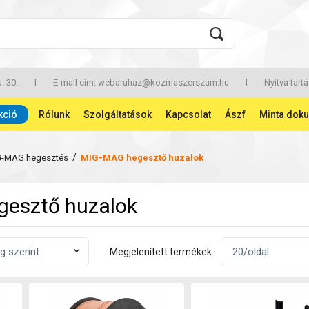
. 30.
l
E-mail cím:
webaruhaz@kozmaszerszam.hu
l
Nyitva tartá
kció
Rólunk
Szolgáltatások
Kapcsolat
Ászf
Minta dok
/
G-MAG hegesztés
MIG-MAG hegesztő huzalok
esztő huzalok
Megjelenített termékek: