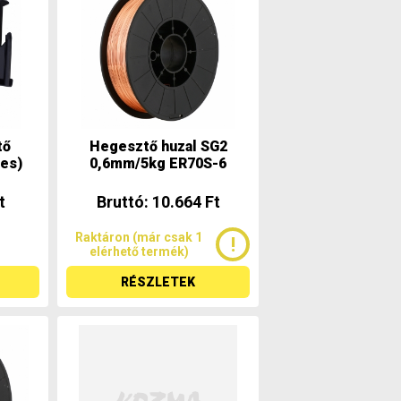
tő
Hegesztő huzal SG2
es)
0,6mm/5kg ER70S-6
t
Bruttó: 10.664 Ft
Raktáron (már csak 1
elérhető termék)
RÉSZLETEK