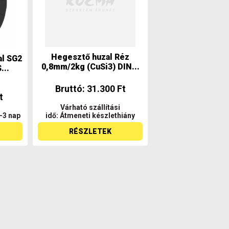
Hegesztő huzal Réz
al SG2
0,8mm/2kg (CuSi3) DIN...
...
Bruttó: 31.300 Ft
t
Várható szállítási
2-3 nap
idő: Átmeneti készlethiány
RÉSZLETEK