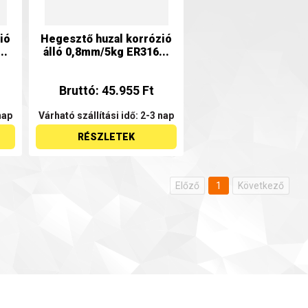
ió
Hegesztő huzal korrózió
..
álló 0,8mm/5kg ER316...
Bruttó: 45.955 Ft
nap
Várható szállítási idő: 2-3 nap
RÉSZLETEK
Előző
1
Következő