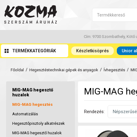
Cím: 9700 Szombathely, Kötő u
TERMÉKKATEGÓRIÁK
Készletkisöprés
Unior a
/
/
/
Főoldal
Hegesztéstechnikai gépek és anyagok
Ívhegesztés
MI
MIG-MAG heg
MIG-MAG hegesztő
huzalok
MIG-MAG hegesztés
Rendezés:
Automatizálás
Hegesztőpisztoly alkatrészek
MIG-MAG hegesztő huzalok