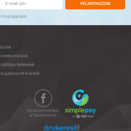
FELIRATKOZOM
n hozzájárulok
Akciók
Fizetési módok
zállítási feltételek
Forgalmazott márkák
Kövessen minket
a Facebookon!