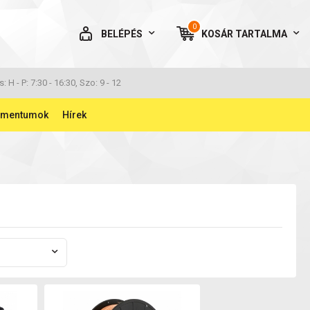
0
BELÉPÉS
KOSÁR
TARTALMA
AZ ÖN KOSARA ÜRES
s: H - P: 7:30 - 16:30, Szo: 9 - 12
umentumok
Hírek
BELÉPÉS
Elfelejtett jelszó
NINCS MÉG FIÓKOM