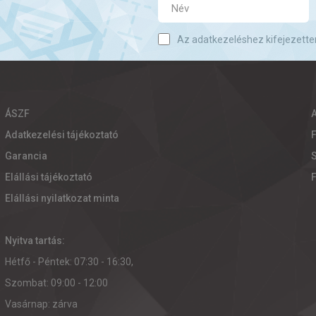
Az adatkezeléshez kifejezette
ÁSZF
Adatkezelési tájékoztató
Garancia
S
Elállási tájékoztató
Elállási nyilatkozat minta
Nyitva tartás:
Hétfő - Péntek: 07:30 - 16:30,
Szombat: 09:00 - 12:00
Vasárnap: zárva