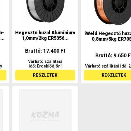
ő-
Hegesztő huzal Alumínium
iWeld Hegesztő huz
..
1,0mm/2kg ER5356...
0,8mm/5kg ER70S
Bruttó: 17.400 Ft
Bruttó: 9.650 F
Várható szállítási
ny
idő: Érdeklődjön!
Várható szállítási idő: 
RÉSZLETEK
RÉSZLETEK