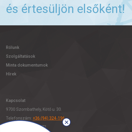
és értesüljön elsőként!
Rólunk
Szolgáltatások
Minta dokumentumok
Hírek
Kapcsolat
9700 Szombathely, Kötő u. 30.
Telefonszám:
+36 (94) 324-196
Fax: +36 (94) 321-472