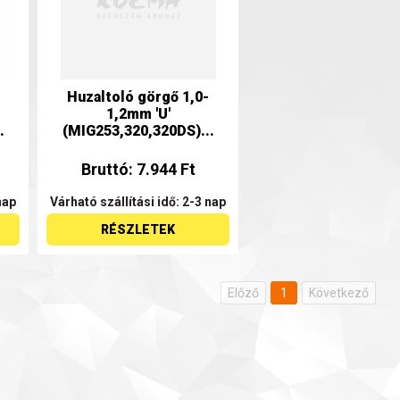
Huzaltoló görgő 1,0-
1,2mm 'U'
.
(MIG253,320,320DS)...
Bruttó: 7.944 Ft
nap
Várható szállítási idő: 2-3 nap
RÉSZLETEK
Előző
1
Következő