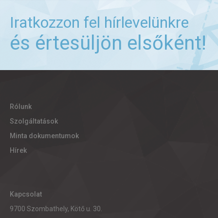
Iratkozzon fel hírlevelünkre
és értesüljön elsőként!
Rólunk
Szolgáltatások
Minta dokumentumok
Hírek
Kapcsolat
9700 Szombathely, Kötő u. 30.