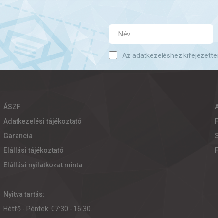
Az adatkezeléshez kifejezette
ÁSZF
Adatkezelési tájékoztató
Garancia
S
Elállási tájékoztató
Elállási nyilatkozat minta
Nyitva tartás:
Hétfő - Péntek: 07:30 - 16:30,