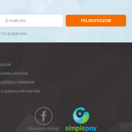
FELIRATKOZOM
n hozzájárulok
Akciók
Fizetési módok
zállítási feltételek
Forgalmazott márkák
Kövessen minket