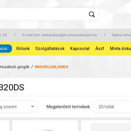
. 30.
l
E-mail cím:
webaruhaz@kozmaszerszam.hu
l
Nyitva tartá
kció
Rólunk
Szolgáltatások
Kapcsolat
Ászf
Minta dok
/
Huzaltoló görgők
MIG253,320,320DS
,320DS
Megjelenített termékek: