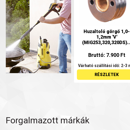
Huzaltoló görgő 1,0-
1,2mm 'V'
(MIG253,320,320DS)..
Bruttó: 7.900 Ft
Várható szállítási idő: 2-3 
RÉSZLETEK
Forgalmazott márkák