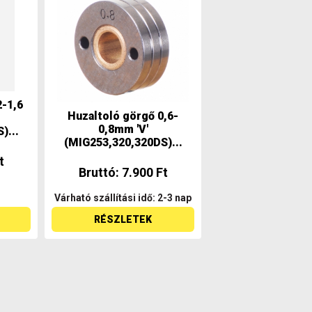
2-1,6
Huzaltoló görgő 0,6-
0,8mm 'V'
)...
(MIG253,320,320DS)...
t
Bruttó: 7.900 Ft
Várható szállítási idő: 2-3 nap
RÉSZLETEK