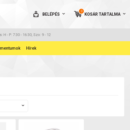
0
BELÉPÉS
KOSÁR
TARTALMA
AZ ÖN KOSARA ÜRES
s: H - P: 7:30 - 16:30, Szo: 9 - 12
umentumok
Hírek
BELÉPÉS
Elfelejtett jelszó
NINCS MÉG FIÓKOM