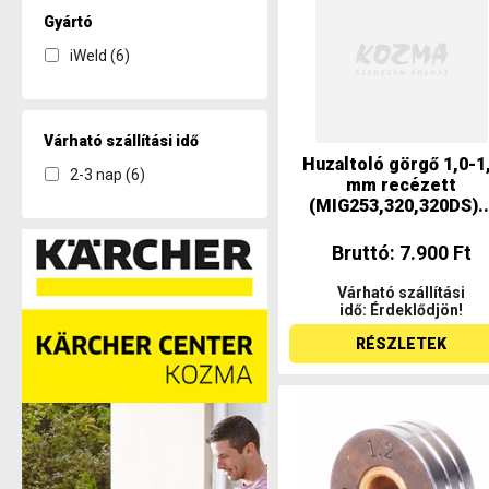
Gyártó
iWeld (6)
Várható szállítási idő
Huzaltoló görgő 1,0-1
2-3 nap (6)
mm recézett
(MIG253,320,320DS)..
Bruttó: 7.900 Ft
Várható szállítási
idő: Érdeklődjön!
RÉSZLETEK