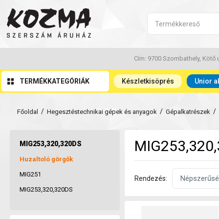
Cím: 9700 Szombathely, Kötő u
TERMÉKKATEGÓRIÁK
Készletkisöprés
Unior a
/
/
/
Főoldal
Hegesztéstechnikai gépek és anyagok
Gépalkatrészek
MIG253,320
MIG253,320,320DS
Huzaltoló görgők
MIG251
Rendezés:
MIG253,320,320DS