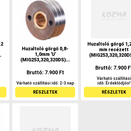
,2
Huzaltoló görgő 1,
Huzaltoló görgő 0,8-
mm recézett
1,0mm 'U'
.
(MIG253,320,320DS
(MIG253,320,320DS)...
Bruttó: 7.900 F
Bruttó: 7.900 Ft
Várható szállítási
Várható szállítási idő: 2-3 nap
idő: Érdeklődjön!
RÉSZLETEK
RÉSZLETEK