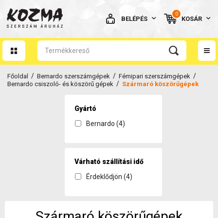
0
BELÉPÉS
KOSÁR
AZ ÖN KOSARA ÜRES
/
/
/
Főoldal
Bernardo szerszámgépek
Fémipari szerszámgépek
/
Bernardo csiszoló- és köszörű gépek
Szármaró köszörűgépek
Gyártó
Bernardo (4)
BELÉPÉS
Elfelejtett jelszó
NINCS MÉG FIÓKOM
Várható szállítási idő
Érdeklődjön (4)
Szármaró köszörűgépek