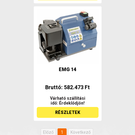
EMG 14
Bruttó: 582.473 Ft
Várható szállítási
idő: Érdeklődjön!
RÉSZLETEK
Előző
1
Következő