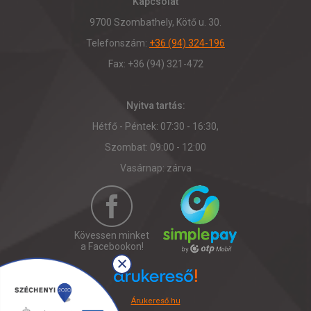
Kapcsolat
9700 Szombathely, Kötő u. 30.
Telefonszám:
+36 (94) 324-196
Fax: +36 (94) 321-472
Nyitva tartás:
Hétfő - Péntek: 07:30 - 16:30,
Szombat: 09:00 - 12:00
Vasárnap: zárva
Kövessen minket
a Facebookon!
Árukereső.hu