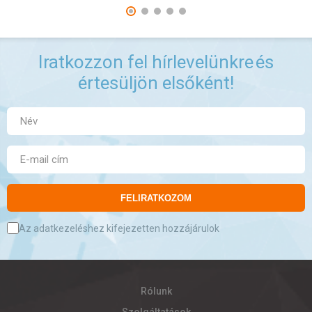
Iratkozzon fel hírlevelünkre
és
értesüljön elsőként!
FELIRATKOZOM
Az adatkezeléshez kifejezetten hozzájárulok
Rólunk