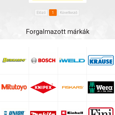
Előző
1
Következő
Forgalmazott márkák