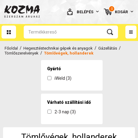
0
BELÉPÉS
KOSÁR
AZ ÖN KOSARA ÜRES
/
/
/
Főoldal
Hegesztéstechnikai gépek és anyagok
Gázellátás
/
Tömlőszerelvények
Tömlővégek, hollanderek
Gyártó
iWeld (3)
BELÉPÉS
Elfelejtett jelszó
NINCS MÉG FIÓKOM
Várható szállítási idő
2-3 nap (3)
Tömlővégek, hollanderek