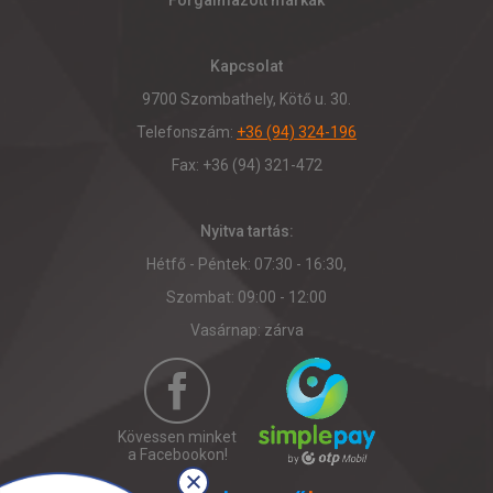
Forgalmazott márkák
Kapcsolat
9700 Szombathely, Kötő u. 30.
Telefonszám:
+36 (94) 324-196
Fax: +36 (94) 321-472
Nyitva tartás:
Hétfő - Péntek: 07:30 - 16:30,
Szombat: 09:00 - 12:00
Vasárnap: zárva
Kövessen minket
a Facebookon!