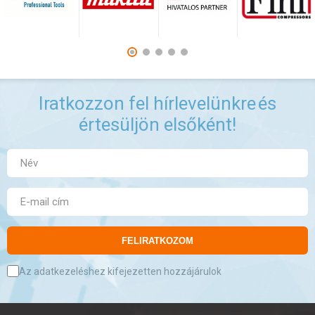
Iratkozzon fel hírlevelünkre
és
értesüljön elsőként!
FELIRATKOZOM
Az adatkezeléshez kifejezetten hozzájárulok