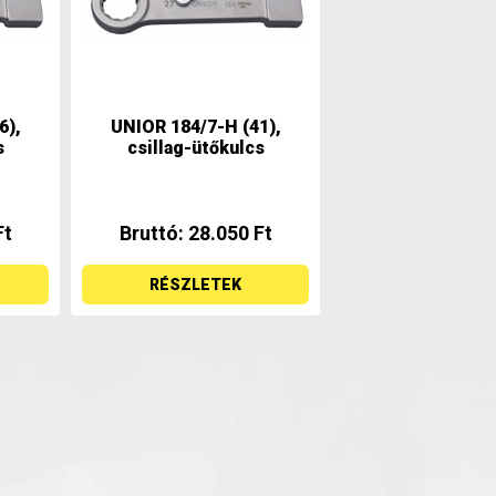
6),
UNIOR 184/7-H (41),
s
csillag-ütőkulcs
Ft
Bruttó: 28.050 Ft
RÉSZLETEK