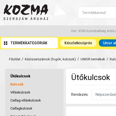
Cím: 9700 Szombathely, Kötő u
TERMÉKKATEGÓRIÁK
Készletkisöprés
Unior a
/
/
/
Főoldal
Kéziszerszámok (fogók, kulcsok)
UNIOR termékek
Kul
Ütőkulcsok
Ütőkulcsok
Kulcsok
Villáskulcsok
Rendezés:
Csillag-villáskulcsok
Csillagkulcsok