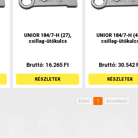
UNIOR 184/7-H (27),
UNIOR 184/7-H (4
csillag-ütőkulcs
csillag-ütőkulc
Bruttó: 16.265 Ft
Bruttó: 30.542 
RÉSZLETEK
RÉSZLETEK
Előző
1
Következő