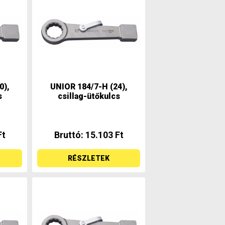
0),
UNIOR 184/7-H (24),
s
csillag-ütőkulcs
Ft
Bruttó: 15.103 Ft
RÉSZLETEK