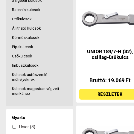
Szigetelt kulcsok
Racsnis kulcsok
Ütőkulcsok
Állítható kulcsok
Körmöskulcsok
Pipakulcsok
UNIOR 184/7-H (32),
Csőkulcsok
csillag-ütőkulcs
Imbuszkulcsok
Kulcsok autószerelő
műhelyeknek
Bruttó: 19.069 Ft
Kulcsok magasban végzett
munkához
RÉSZLETEK
Gyártó
Unior (8)