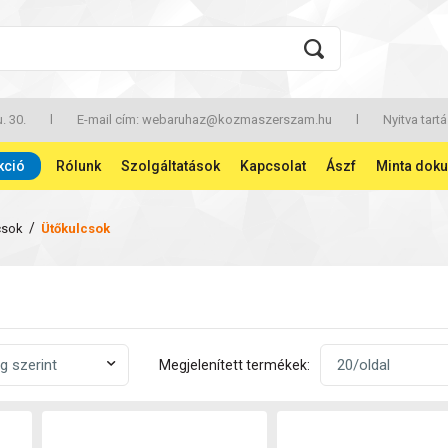
. 30.
l
E-mail cím:
webaruhaz@kozmaszerszam.hu
l
Nyitva tartá
kció
Rólunk
Szolgáltatások
Kapcsolat
Ászf
Minta dok
/
csok
Ütőkulcsok
Megjelenített termékek: