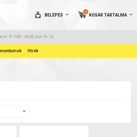
0
BELÉPÉS
KOSÁR
TARTALMA
AZ ÖN KOSARA ÜRES
s: H - P: 7:30 - 16:30, Szo: 9 - 12
umentumok
Hírek
BELÉPÉS
Elfelejtett jelszó
NINCS MÉG FIÓKOM