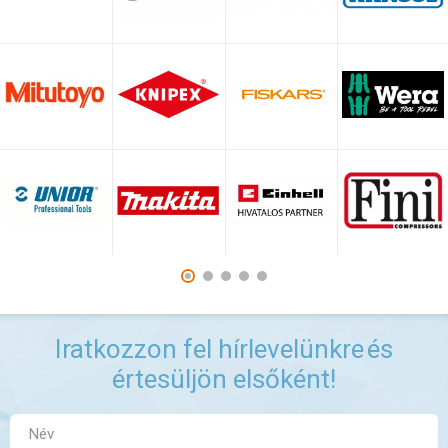
Iratkozzon fel hírlevelünkre
és
értesüljön elsőként!