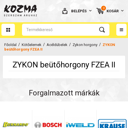
0
BELÉPÉS
KOSÁR
AZ ÖN KOSARA ÜRES
/
/
/
/
Főoldal
Kötőelemek
Acéldübelek
Zykon horgony
ZYKON
beütőhorgony FZEA II
ZYKON beütőhorgony FZEA II
BELÉPÉS
Elfelejtett jelszó
Forgalmazott márkák
NINCS MÉG FIÓKOM