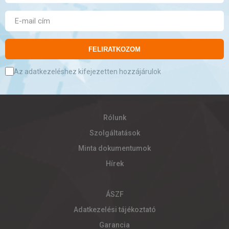
FELIRATKOZOM
Az adatkezeléshez kifejezetten hozzájárulok
Rólunk
Szolgáltatások
Minta dokumentumok
Hírek
ÁSZF
Adatkezelési tájékoztató
Garancia