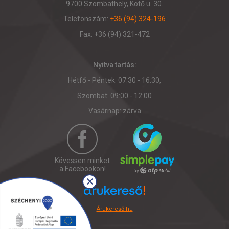
9700 Szombathely, Kötő u. 30.
Telefonszám:
+36 (94) 324-196
Fax: +36 (94) 321-472
Nyitva tartás:
Hétfő - Péntek: 07:30 - 16:30,
Szombat: 09:00 - 12:00
Vasárnap: zárva
Kövessen minket
a Facebookon!
Árukereső.hu