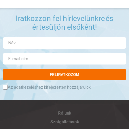
Iratkozzon fel hírlevelünkre
és
értesüljön elsőként!
FELIRATKOZOM
Az adatkezeléshez kifejezetten hozzájárulok
Rólunk
Szolgáltatások