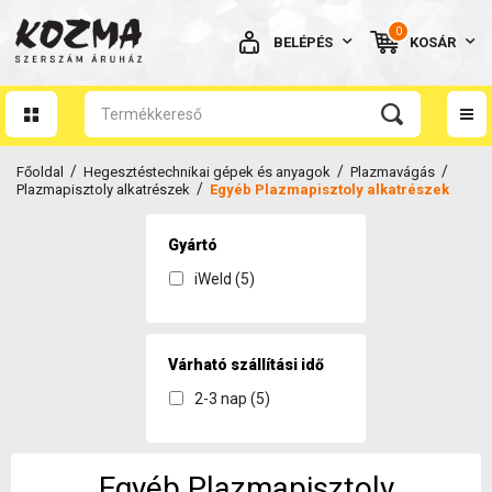
0
BELÉPÉS
KOSÁR
AZ ÖN KOSARA ÜRES
/
/
/
Főoldal
Hegesztéstechnikai gépek és anyagok
Plazmavágás
/
Plazmapisztoly alkatrészek
Egyéb Plazmapisztoly alkatrészek
Gyártó
iWeld (5)
BELÉPÉS
Elfelejtett jelszó
NINCS MÉG FIÓKOM
Várható szállítási idő
2-3 nap (5)
Egyéb Plazmapisztoly