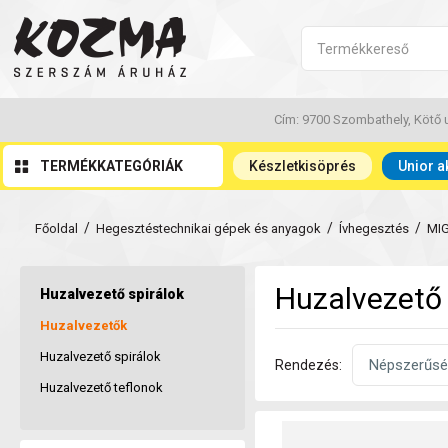
Cím: 9700 Szombathely, Kötő u
TERMÉKKATEGÓRIÁK
Készletkisöprés
Unior a
/
/
/
Főoldal
Hegesztéstechnikai gépek és anyagok
Ívhegesztés
MI
Huzalvezető 
Huzalvezető spirálok
Huzalvezetők
Huzalvezető spirálok
Rendezés:
Huzalvezető teflonok