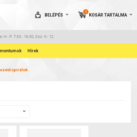
0
BELÉPÉS
KOSÁR
TARTALMA
AZ ÖN KOSARA ÜRES
s: H - P: 7:30 - 16:30, Szo: 9 - 12
umentumok
Hírek
ezető spirálok
BELÉPÉS
Elfelejtett jelszó
NINCS MÉG FIÓKOM