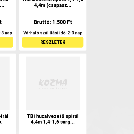
...
4,4m (csupasz...
t
Bruttó: 1.500 Ft
2-3 nap
Várható szállítási idő: 2-3 nap
RÉSZLETEK
irál
TBi huzalvezető spirál
k
4,4m 1,4-1,6 sárg...