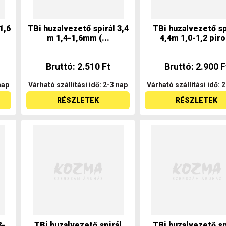
1,6
TBi huzalvezető spirál 3,4
TBi huzalvezető sp
m 1,4-1,6mm (...
4,4m 1,0-1,2 piro.
Bruttó: 2.510 Ft
Bruttó: 2.900 F
nap
Várható szállítási idő: 2-3 nap
Várható szállítási idő: 
RÉSZLETEK
RÉSZLETEK
8-
TBi huzalvezető spirál
TBi huzalvezető sp