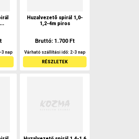
irál
Huzalvezetõ spirál 1,0-
..
1,2-4m piros
t
Bruttó: 1.700 Ft
2-3 nap
Várható szállítási idő: 2-3 nap
RÉSZLETEK
irál
Huzalvezető spirál 1,4-1,6