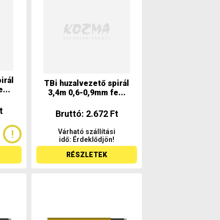
irál
TBi huzalvezető spirál
...
3,4m 0,6-0,9mm fe...
t
Bruttó: 2.672 Ft
Várható szállítási
idő: Érdeklődjön!
RÉSZLETEK