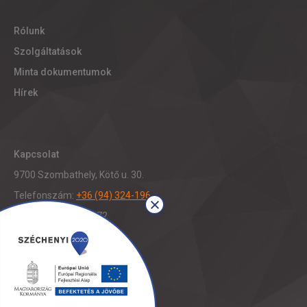
Rólunk
Szolgáltatások
Minta dokumentumok
Hírek
Kapcsolat
9700 Szombathely, Kötő u. 30.
Telefonszám:
+36 (94) 324-196
Fax: +36 (94) 321-472