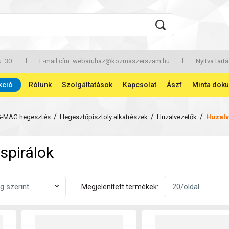
. 30.
l
E-mail cím:
webaruhaz@kozmaszerszam.hu
l
Nyitva tartá
kció
Rólunk
Szolgáltatások
Kapcsolat
Ászf
Minta dok
/
/
/
G-MAG hegesztés
Hegesztőpisztoly alkatrészek
Huzalvezetők
Huzalv
spirálok
Megjelenített termékek: