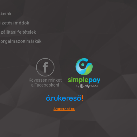
Akciók
Fizetési módok
zállítási feltételek
Forgalmazott márkák
Kövessen minket
a Facebookon!
Árukereső.hu