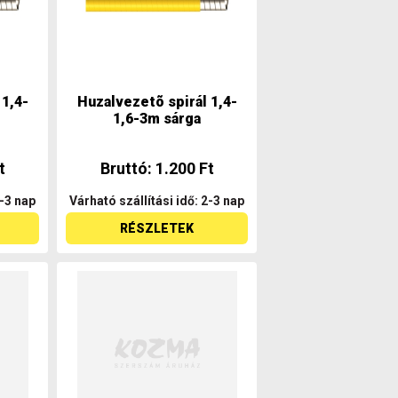
 1,4-
Huzalvezetõ spirál 1,4-
1,6-3m sárga
t
Bruttó: 1.200 Ft
2-3 nap
Várható szállítási idő: 2-3 nap
RÉSZLETEK