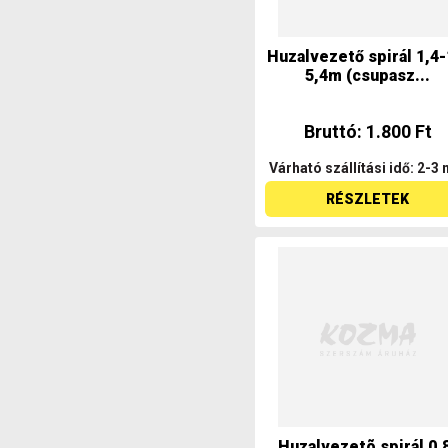
Huzalvezető spirál 1,4-
5,4m (csupasz...
Bruttó: 1.800 Ft
Várható szállítási idő: 2-3 
RÉSZLETEK
Huzalvezetõ spirál 0,