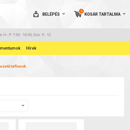
0
BELÉPÉS
KOSÁR
TARTALMA
AZ ÖN KOSARA ÜRES
s: H - P: 7:30 - 16:30, Szo: 9 - 12
umentumok
Hírek
ezető teflonok
BELÉPÉS
Elfelejtett jelszó
NINCS MÉG FIÓKOM