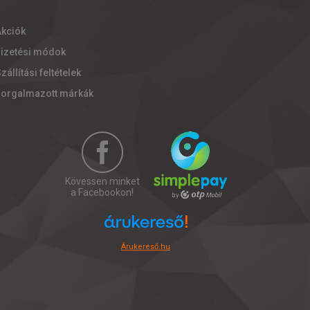
Akciók
Fizetési módok
zállítási feltételek
Forgalmazott márkák
Kövessen minket
a Facebookon!
Árukereső.hu