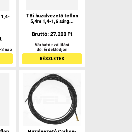
TBi huzalvezető teflon
 1,4-
5,4m 1,4-1,6 sárg...
Bruttó: 27.200 Ft
t
Várható szállítási
2-3 nap
idő: Érdeklődjön!
RÉSZLETEK
flon
Huzalvezetô Carbon-