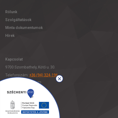
Rólunk
Szolgáltatások
Minta dokumentumok
Hírek
Kapcsolat
9700 Szombathely, Kötő u. 30.
Telefonszám:
+36 (94) 324-196
Fax: +36 (94) 321-472