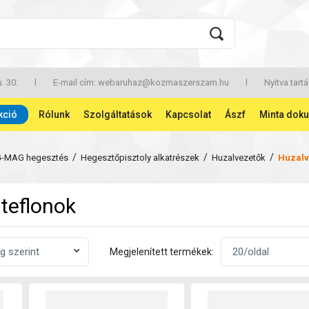
. 30.
l
E-mail cím:
webaruhaz@kozmaszerszam.hu
l
Nyitva tartá
kció
Rólunk
Szolgáltatások
Kapcsolat
Ászf
Minta dok
/
/
/
G-MAG hegesztés
Hegesztőpisztoly alkatrészek
Huzalvezetők
Huzalv
teflonok
Megjelenített termékek: