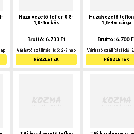
4-
Huzalvezetõ teflon 0,8-
Huzalvezetõ teflon
1,0-4m kék
1,6-4m sárga
Bruttó: 6.700 Ft
Bruttó: 6.700 F
nap
Várható szállítási idő: 2-3 nap
Várható szállítási idő: 
RÉSZLETEK
RÉSZLETEK
n
TBi huzalvezető teflon
TBi huzalvezető te