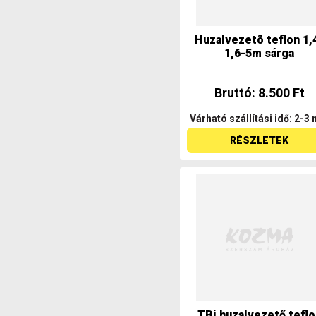
Huzalvezetõ teflon 1,
1,6-5m sárga
Bruttó: 8.500 Ft
Várható szállítási idő: 2-3 
RÉSZLETEK
TBi huzalvezető teflo