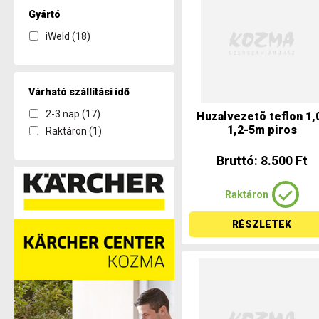
Gyártó
iWeld (18)
Várható szállítási idő
2-3 nap (17)
Huzalvezetõ teflon 1,
1,2-5m piros
Raktáron (1)
Bruttó: 8.500 Ft
Raktáron
RÉSZLETEK