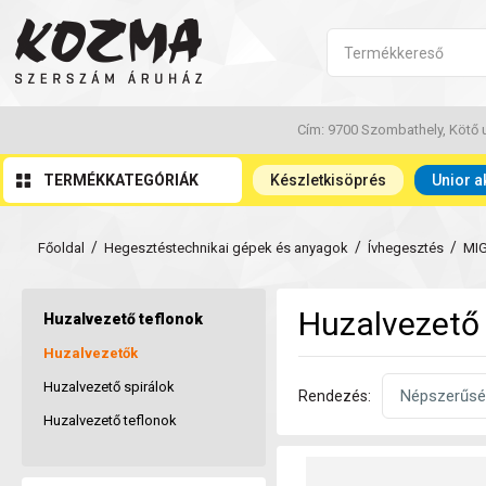
Cím: 9700 Szombathely, Kötő u
TERMÉKKATEGÓRIÁK
Készletkisöprés
Unior a
/
/
/
Főoldal
Hegesztéstechnikai gépek és anyagok
Ívhegesztés
MI
Huzalvezető 
Huzalvezető teflonok
Huzalvezetők
Huzalvezető spirálok
Rendezés:
Huzalvezető teflonok